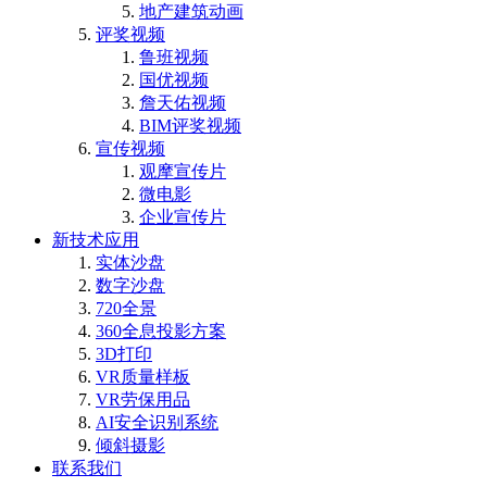
地产建筑动画
评奖视频
鲁班视频
国优视频
詹天佑视频
BIM评奖视频
宣传视频
观摩宣传片
微电影
企业宣传片
新技术应用
实体沙盘
数字沙盘
720全景
360全息投影方案
3D打印
VR质量样板
VR劳保用品
AI安全识别系统
倾斜摄影
联系我们