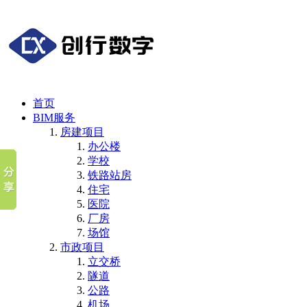
首页
BIM服务
房建项目
办公楼
学校
铁路站房
住宅
医院
厂房
场馆
市政项目
立交桥
隧道
公路
机场