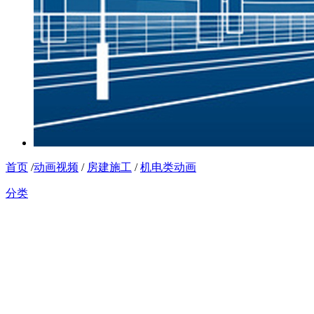
首页
/
动画视频
/
房建施工
/
机电类动画
分类